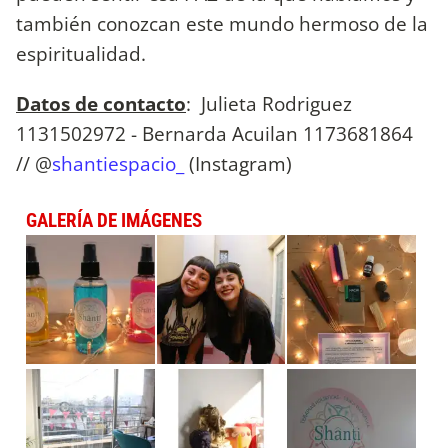
también conozcan este mundo hermoso de la
espiritualidad.
Datos de contacto
: Julieta Rodriguez
1131502972 - Bernarda Acuilan 1173681864
// @
shantiespacio_
(Instagram)
GALERÍA DE IMÁGENES