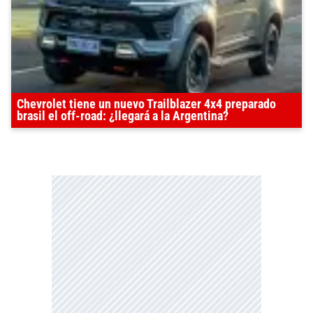
Chevrolet tiene un nuevo Trailblazer 4x4 preparado
brasil el off-road: ¿llegará a la Argentina?