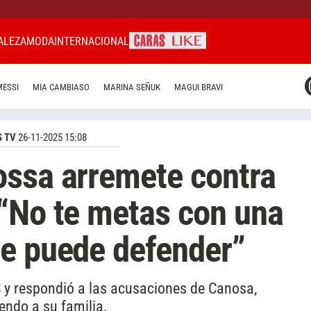
ALEZA
MODA
INTERNACIONAL
CARAS MIAMI
MESSI
MIA CAMBIASO
MARINA SEÑUK
MAGUI BRAVI
CARAS BRASIL
CARAS URUGUAY
 TV
26-11-2025 15:08
ossa arremete contra
“No te metas con una
se puede defender”
 y respondió a las acusaciones de Canosa,
endo a su familia.