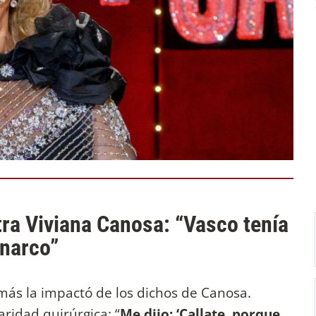
ra Viviana Canosa: “Vasco tenía
 narco”
más la impactó de los dichos de Canosa.
ridad quirúrgica: “
Me dijo: ‘Callate, porque