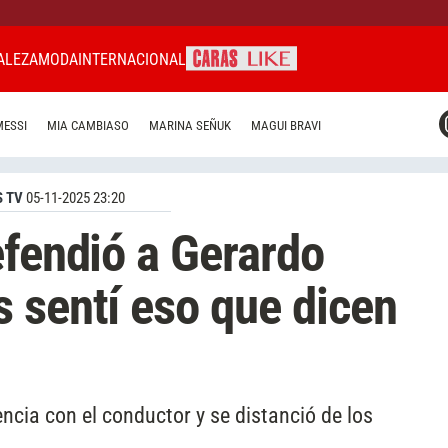
ALEZA
MODA
INTERNACIONAL
CARAS MIAMI
MESSI
MIA CAMBIASO
MARINA SEÑUK
MAGUI BRAVI
CARAS BRASIL
CARAS URUGUAY
 TV
05-11-2025 23:20
efendió a Gerardo
 sentí eso que dicen
ncia con el conductor y se distanció de los