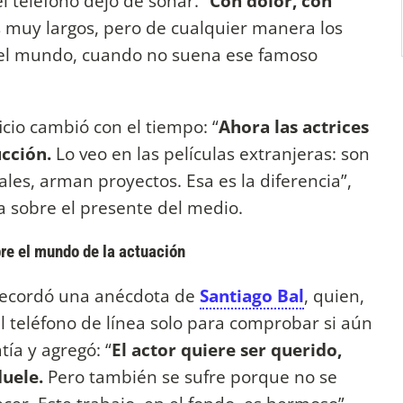
l teléfono dejó de sonar. “
Con dolor, con
s muy largos, pero de cualquier manera los
 del mundo, cuando no suena ese famoso
icio cambió con el tiempo: “
Ahora las actrices
ucción.
Lo veo en las películas extranjeras: son
les, arman proyectos. Esa es la diferencia”,
 sobre el presente del medio.
re el mundo de la actuación
ecordó una anécdota de
Santiago Bal
, quien,
el teléfono de línea solo para comprobar si aún
ía y agregó: “
El actor quiere ser querido,
duele.
Pero también se sufre porque no se