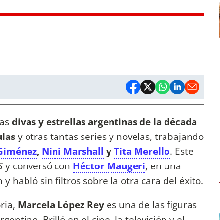
las
divas y estrellas argentinas de la década
ulas
y otras tantas series y novelas, trabajando
Giménez
,
Nini Marshall
y
Tita Merello
. Este
S
y conversó con
Héctor Maugeri
, en una
 habló sin filtros sobre la otra cara del éxito.
ria,
Marcela López Rey
es una de las figuras
ntino. Brilló en el cine, la televisión y el