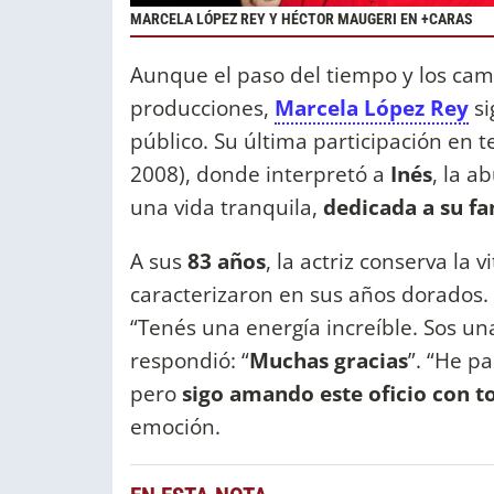
MARCELA LÓPEZ REY Y HÉCTOR MAUGERI EN +CARAS
Aunque el paso del tiempo y los camb
producciones,
Marcela López Rey
si
público. Su última participación en t
2008), donde interpretó a
Inés
, la a
una vida tranquila,
dedicada a su fam
A sus
83 años
, la actriz conserva la 
caracterizaron en sus años dorados. 
“Tenés una energía increíble. Sos una
respondió: “
Muchas gracias
”. “He p
pero
sigo amando este oficio con 
emoción.