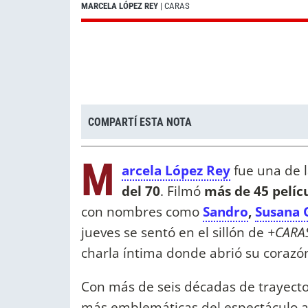
MARCELA LÓPEZ REY
| CARAS
COMPARTÍ ESTA NOTA
M
arcela López Rey
fue una de 
del 70
. Filmó
más de 45 pelíc
con nombres como
Sandro
,
Susana 
jueves se sentó en el sillón de
+CARA
charla íntima donde abrió su corazón y
Con más de seis décadas de trayecto
más emblemáticas del espectáculo arge