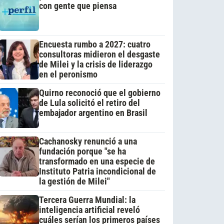
con gente que piensa
Encuesta rumbo a 2027: cuatro
consultoras midieron el desgaste
de Milei y la crisis de liderazgo
en el peronismo
Quirno reconoció que el gobierno
de Lula solicitó el retiro del
embajador argentino en Brasil
Cachanosky renunció a una
fundación porque "se ha
transformado en una especie de
Instituto Patria incondicional de
la gestión de Milei"
Tercera Guerra Mundial: la
inteligencia artificial reveló
cuáles serían los primeros países