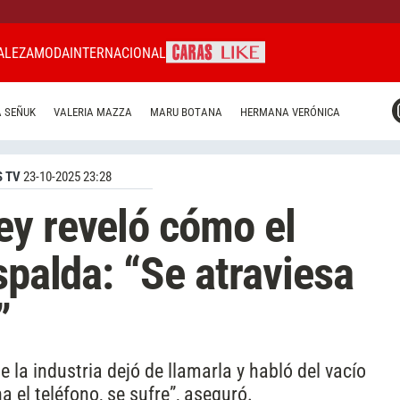
ALEZA
MODA
INTERNACIONAL
CARAS MIAMI
 SEÑUK
VALERIA MAZZA
MARU BOTANA
HERMANA VERÓNICA
CARAS BRASIL
CARAS URUGUAY
 TV
23-10-2025 23:28
ey reveló cómo el
spalda: “Se atraviesa
”
 la industria dejó de llamarla y habló del vacío
 el teléfono, se sufre”, aseguró.