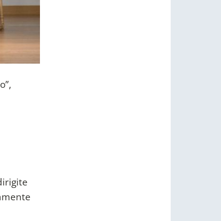
o”,
irigite
tamente