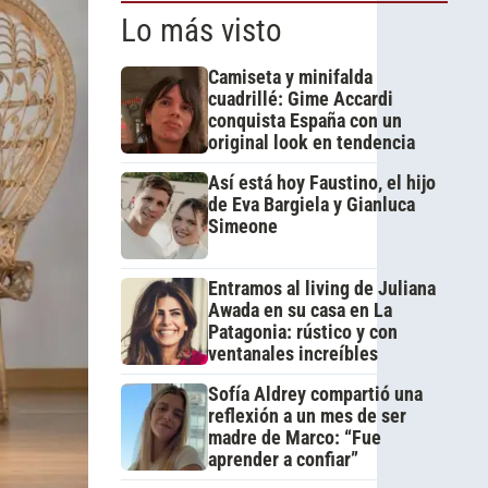
Lo más visto
Camiseta y minifalda
cuadrillé: Gime Accardi
conquista España con un
original look en tendencia
Así está hoy Faustino, el hijo
de Eva Bargiela y Gianluca
Simeone
Entramos al living de Juliana
Awada en su casa en La
Patagonia: rústico y con
ventanales increíbles
Sofía Aldrey compartió una
reflexión a un mes de ser
madre de Marco: “Fue
aprender a confiar”