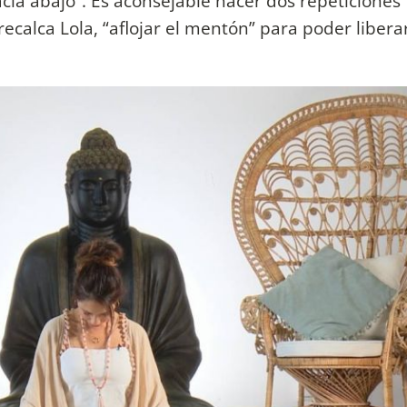
acia abajo”. Es aconsejable hacer dos repeticiones
ecalca Lola, “aflojar el mentón” para poder liberar