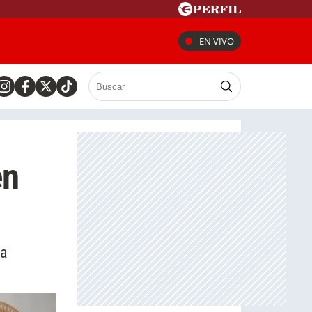
EN VIVO
en
la