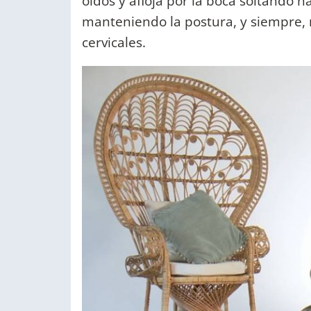
oídos y aflojá por la boca soltando h
manteniendo la postura, y siempre, r
cervicales.