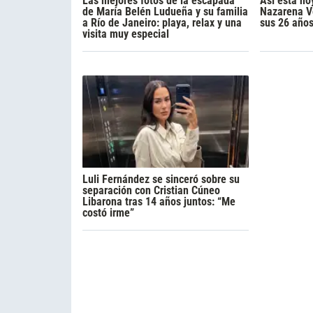
Las mejores fotos de la escapada
Así está ho
de María Belén Ludueña y su familia
Nazarena Vé
a Río de Janeiro: playa, relax y una
sus 26 año
visita muy especial
Luli Fernández se sinceró sobre su
separación con Cristian Cúneo
Libarona tras 14 años juntos: “Me
costó irme”