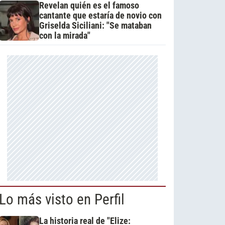
Revelan quién es el famoso
cantante que estaría de novio con
Griselda Siciliani: "Se mataban
con la mirada"
Lo más visto en Perfil
La historia real de "Elize: