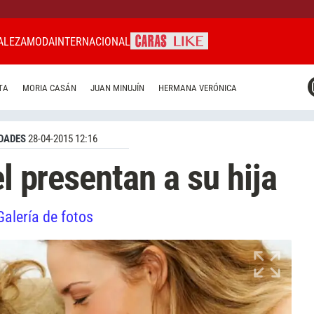
ALEZA
MODA
INTERNACIONAL
CARAS MIAMI
TA
MORIA CASÁN
JUAN MINUJÍN
HERMANA VERÓNICA
CARAS BRASIL
CARAS URUGUAY
DADES
28-04-2015 12:16
el presentan a su hija
Galería de fotos