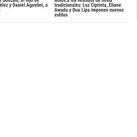
y Gonzalo, el hijo de
Adiós a los vestidos de novia
lez y Daniel Agostini, a
tradicionales: Luz Cipriota, Eliane
s
Awada y Dua Lipa imponen nuevos
estilos