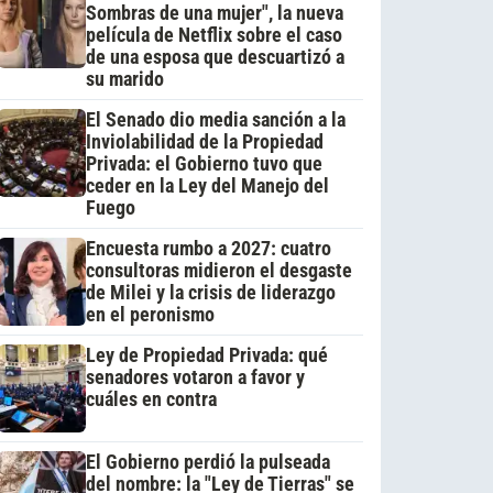
Sombras de una mujer", la nueva
película de Netflix sobre el caso
de una esposa que descuartizó a
su marido
El Senado dio media sanción a la
Inviolabilidad de la Propiedad
Privada: el Gobierno tuvo que
ceder en la Ley del Manejo del
Fuego
Encuesta rumbo a 2027: cuatro
consultoras midieron el desgaste
de Milei y la crisis de liderazgo
en el peronismo
Ley de Propiedad Privada: qué
senadores votaron a favor y
cuáles en contra
El Gobierno perdió la pulseada
del nombre: la "Ley de Tierras" se