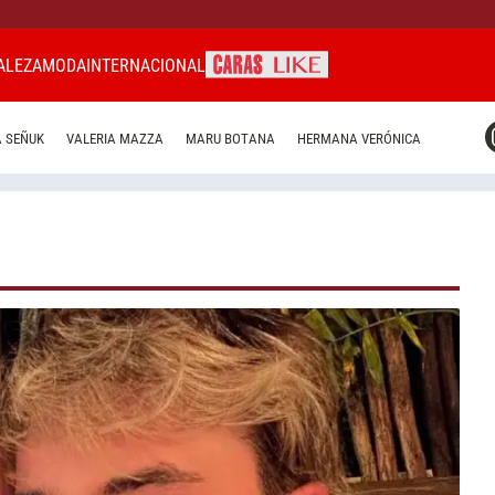
ALEZA
MODA
INTERNACIONAL
CARAS MIAMI
 SEÑUK
VALERIA MAZZA
MARU BOTANA
HERMANA VERÓNICA
CARAS BRASIL
CARAS URUGUAY