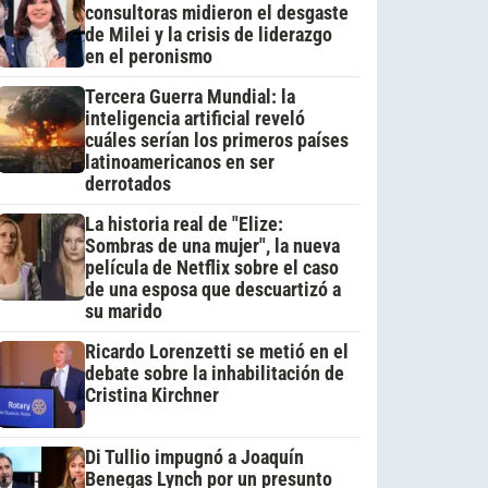
consultoras midieron el desgaste
de Milei y la crisis de liderazgo
en el peronismo
Tercera Guerra Mundial: la
inteligencia artificial reveló
cuáles serían los primeros países
latinoamericanos en ser
derrotados
La historia real de "Elize:
Sombras de una mujer", la nueva
película de Netflix sobre el caso
de una esposa que descuartizó a
su marido
Ricardo Lorenzetti se metió en el
debate sobre la inhabilitación de
Cristina Kirchner
Di Tullio impugnó a Joaquín
Benegas Lynch por un presunto