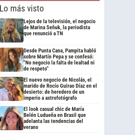
Lo más visto
Lejos de la televisión, el negocio
de Marina Señuk, la periodista
que renunció a TN
Desde Punta Cana, Pampita habló
sobre Martín Pepa y se confesó:
"No negocio la falta de lealtad ni
de respeto"
El nuevo negocio de Nicolás, el
marido de Rocío Guirao Díaz en el
desierto: de heredero de un
imperio a astrofotógrafo
El look casual chic de María
Belén Ludueña en Brasil que
adelanta las tendencias del
verano