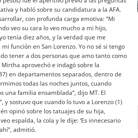
pesos) fue el aperitivo previo a las preguntas
ciativa y habló sobre su candidatura a la AFA.
sarrollar, con profunda carga emotiva: “Mi
ndo veo su cara lo veo mucho a mi hijo,
yo tenía diez años, y la verdad que me
mi función en San Lorenzo. Yo no sé si tengo
 sido tener a dos personas que amo tanto como
 Mirtha aprovechó e indagó sobre la
(37) en departamentos separados, dentro de
 Dormimos todas las noches juntos, cuando
 una familia ensamblada”, dijo MT. El
”, y sostuvo que cuando lo tuvo a Lorenzo (1)
én opinó sobre los tatuajes de su hija,
veo espalda, la cola y le dije: ‘Es innecesario
ahí”, admitió.