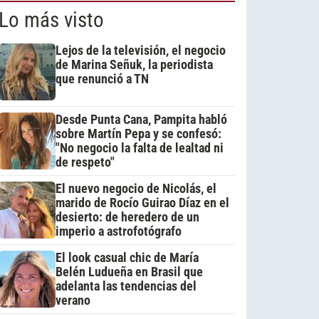
Lo más visto
Lejos de la televisión, el negocio
de Marina Señuk, la periodista
que renunció a TN
Desde Punta Cana, Pampita habló
sobre Martín Pepa y se confesó:
"No negocio la falta de lealtad ni
de respeto"
El nuevo negocio de Nicolás, el
marido de Rocío Guirao Díaz en el
desierto: de heredero de un
imperio a astrofotógrafo
El look casual chic de María
Belén Ludueña en Brasil que
adelanta las tendencias del
verano