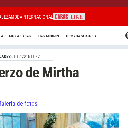
ALEZA
MODA
INTERNACIONAL
CARAS MIAMI
TA
MORIA CASÁN
JUAN MINUJÍN
HERMANA VERÓNICA
CARAS BRASIL
CARAS URUGUAY
DADES
01-12-2015 11:42
uerzo de Mirtha
Galería de fotos