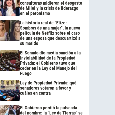
consultoras midieron el desgaste
de Milei y la crisis de liderazgo
en el peronismo
La historia real de "Elize:
Sombras de una mujer", la nueva
película de Netflix sobre el caso
de una esposa que descuartizó a
su marido
El Senado dio media sanción a la
Inviolabilidad de la Propiedad
Privada: el Gobierno tuvo que
ceder en la Ley del Manejo del
Fuego
Ley de Propiedad Privada: qué
senadores votaron a favor y
cuáles en contra
El Gobierno perdió la pulseada
del nombre: la "Ley de Tierras" se