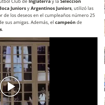
Fútbol Club de
Inglaterra
y la
Selección
Boca Juniors
y
Argentinos Juniors
, utilizó las
jor de los deseos en el cumpleaños número 25
de sus amigas. Además, el
campeón
de
s
.