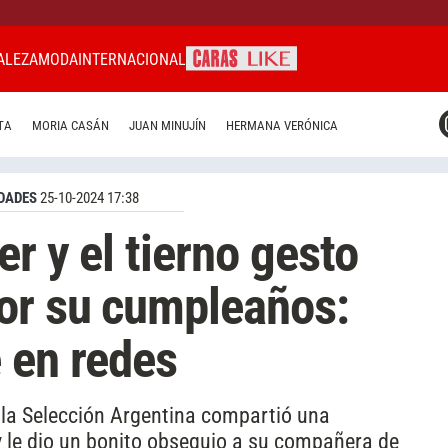
ALEZA
MODA
INTERNACIONAL
CARAS MIAMI
TA
MORIA CASÁN
JUAN MINUJÍN
HERMANA VERÓNICA
CARAS BRASIL
CARAS URUGUAY
DADES
25-10-2024 17:38
er y el tierno gesto
or su cumpleaños:
 en redes
la Selección Argentina compartió una
y le dio un bonito obsequio a su compañera de