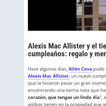
Alexis Mac Allister y el t
cumpleaños: regalo y men
Hace algunos días,
Ailén Cova
pudo c
Alexis
Mac Allister
, un nuevo cump
que la hicieron pasar un gran momen
encontrando una tierna nota que habí
corazón, que tengas un lindo día
",
ambos tienen en la propiedad que v