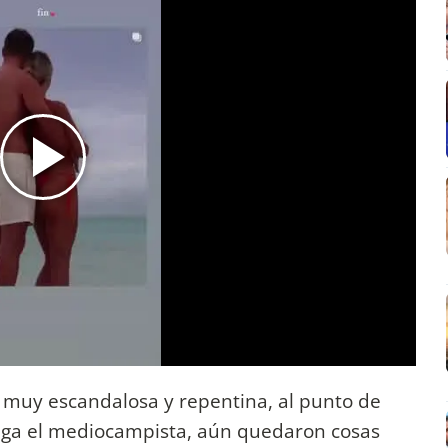
e muy escandalosa y repentina, al punto de
uega el mediocampista, aún quedaron cosas