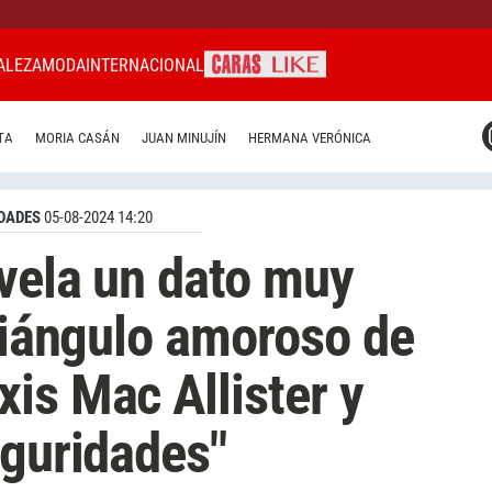
ALEZA
MODA
INTERNACIONAL
CARAS MIAMI
TA
MORIA CASÁN
JUAN MINUJÍN
HERMANA VERÓNICA
CARAS BRASIL
CARAS URUGUAY
DADES
05-08-2024 14:20
vela un dato muy
triángulo amoroso de
is Mac Allister y
eguridades"