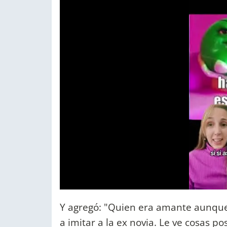
Y agregó: "Quien era amante aunque
a imitar a la ex novia. Le ve cosas p