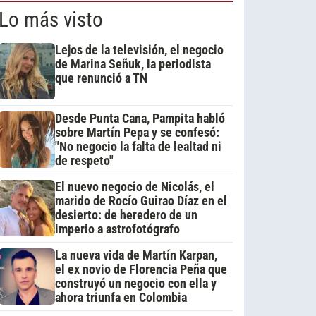
Lo más visto
Lejos de la televisión, el negocio
de Marina Señuk, la periodista
que renunció a TN
Desde Punta Cana, Pampita habló
sobre Martín Pepa y se confesó:
"No negocio la falta de lealtad ni
de respeto"
El nuevo negocio de Nicolás, el
marido de Rocío Guirao Díaz en el
desierto: de heredero de un
imperio a astrofotógrafo
La nueva vida de Martín Karpan,
el ex novio de Florencia Peña que
construyó un negocio con ella y
ahora triunfa en Colombia