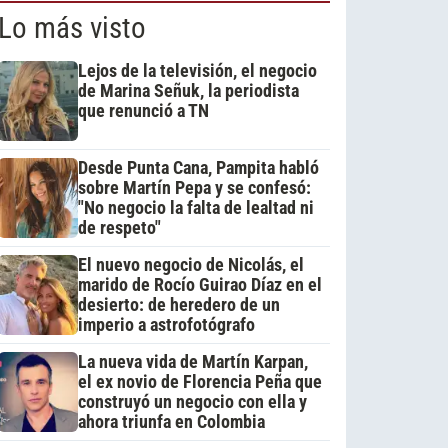
Lo más visto
Lejos de la televisión, el negocio
de Marina Señuk, la periodista
que renunció a TN
Desde Punta Cana, Pampita habló
sobre Martín Pepa y se confesó:
"No negocio la falta de lealtad ni
de respeto"
El nuevo negocio de Nicolás, el
marido de Rocío Guirao Díaz en el
desierto: de heredero de un
imperio a astrofotógrafo
La nueva vida de Martín Karpan,
el ex novio de Florencia Peña que
construyó un negocio con ella y
ahora triunfa en Colombia