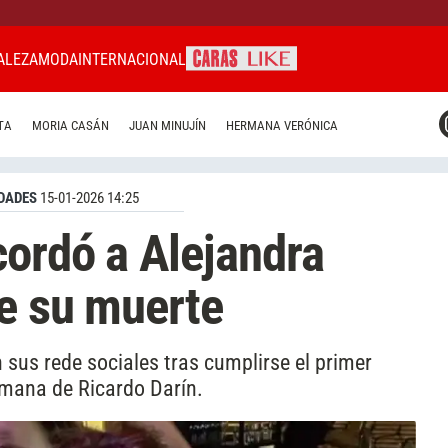
ALEZA
MODA
INTERNACIONAL
CARAS MIAMI
TA
MORIA CASÁN
JUAN MINUJÍN
HERMANA VERÓNICA
CARAS BRASIL
CARAS URUGUAY
DADES
15-01-2026 14:25
cordó a Alejandra
de su muerte
 sus rede sociales tras cumplirse el primer
ermana de Ricardo Darín.