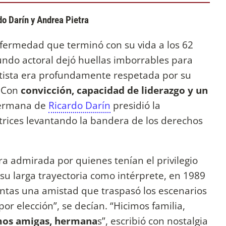
do Darín y Andrea Pietra
fermedad que terminó con su vida a los 62
undo actoral dejó huellas imborrables para
artista era profundamente respetada por su
. Con
convicción, capacidad de liderazgo y un
hermana de
Ricardo Darín
presidió la
trices levantando la bandera de los derechos
ra admirada por quienes tenían el privilegio
su larga trayectoria como intérprete, en 1989
tas una amistad que traspasó los escenarios
por elección”, se decían. “Hicimos familia,
mos amigas, hermana
s”, escribió con nostalgia