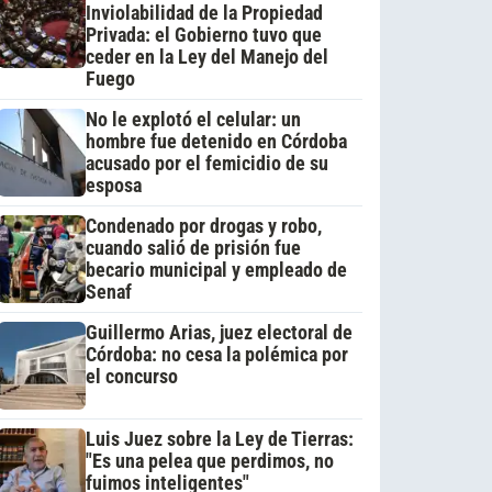
Inviolabilidad de la Propiedad
Privada: el Gobierno tuvo que
ceder en la Ley del Manejo del
Fuego
No le explotó el celular: un
hombre fue detenido en Córdoba
acusado por el femicidio de su
esposa
Condenado por drogas y robo,
cuando salió de prisión fue
becario municipal y empleado de
Senaf
Guillermo Arias, juez electoral de
Córdoba: no cesa la polémica por
el concurso
Luis Juez sobre la Ley de Tierras:
"Es una pelea que perdimos, no
fuimos inteligentes"