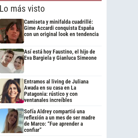
Lo más visto
Camiseta y minifalda cuadrillé:
Gime Accardi conquista España
con un original look en tendencia
Así está hoy Faustino, el hijo de
Eva Bargiela y Gianluca Simeone
Entramos al living de Juliana
Awada en su casa en La
Patagonia: rústico y con
ventanales increíbles
Sofía Aldrey compartió una
reflexión a un mes de ser madre
de Marco: “Fue aprender a
confiar”