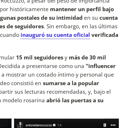
a Roccuzzo, a pesar del peso de importancia
 por históricamente
mantener un perfil bajo
lgunas postales de su intimidad
en su
cuenta
es de seguidores
. Sin embargo, en las últimas
l cuando
inauguró su cuenta oficial
verificada
umular
15 mil seguidores
y
más de 30 mil
 Decidida a presentarse como una
"influencer
 a mostrar un costado íntimo y personal que
ideo consistió en
sumarse a la popular
rtir sus lecturas recomendadas, y, bajo el
la modelo rosarina
abrió las puertas a su