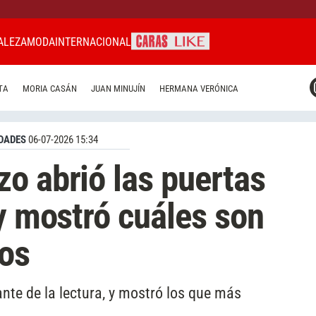
ALEZA
MODA
INTERNACIONAL
CARAS MIAMI
TA
MORIA CASÁN
JUAN MINUJÍN
HERMANA VERÓNICA
CARAS BRASIL
CARAS URUGUAY
DADES
06-07-2026 15:34
o abrió las puertas
 y mostró cuáles son
tos
te de la lectura, y mostró los que más