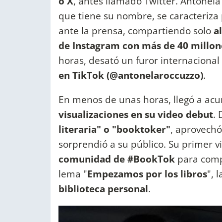
o X
, antes llamado Twitter. Antonel
que tiene su nombre, se caracteriza
ante la prensa, compartiendo solo
a
de Instagram con más de 40 millon
horas, desató un furor internaciona
en TikTok (@antonelaroccuzzo)
.
En menos de unas horas, llegó a ac
visualizaciones en su video debut
.
literaria" o "booktoker"
, aprovechó
sorprendió a su público. Su primer v
comunidad de #BookTok
para compa
lema "
Empezamos por los libros
"
, 
biblioteca personal
.