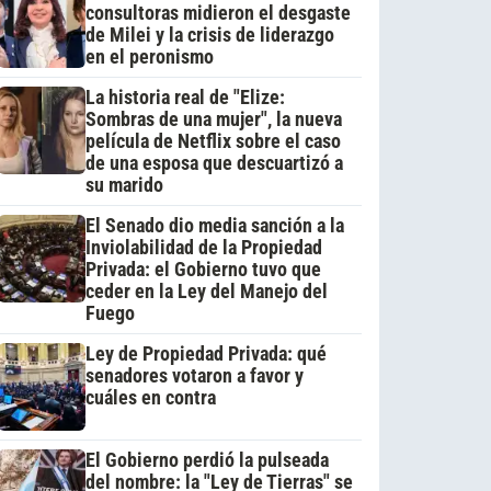
consultoras midieron el desgaste
de Milei y la crisis de liderazgo
en el peronismo
La historia real de "Elize:
Sombras de una mujer", la nueva
película de Netflix sobre el caso
de una esposa que descuartizó a
su marido
El Senado dio media sanción a la
Inviolabilidad de la Propiedad
Privada: el Gobierno tuvo que
ceder en la Ley del Manejo del
Fuego
Ley de Propiedad Privada: qué
senadores votaron a favor y
cuáles en contra
El Gobierno perdió la pulseada
del nombre: la "Ley de Tierras" se