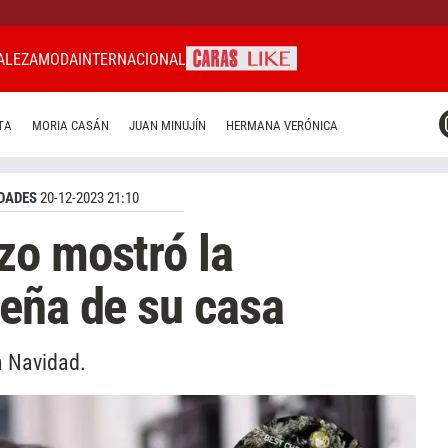
ALEZA
MODA
INTERNACIONAL
CARAS MIAMI
TA
MORIA CASÁN
JUAN MINUJÍN
HERMANA VERÓNICA
CARAS BRASIL
CARAS URUGUAY
DADES
20-12-2023 21:10
zo mostró la
eña de su casa
a Navidad.