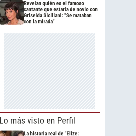
Revelan quién es el famoso
cantante que estaría de novio con
Griselda Siciliani: "Se mataban
con la mirada"
Lo más visto en Perfil
La historia real de "Elize: