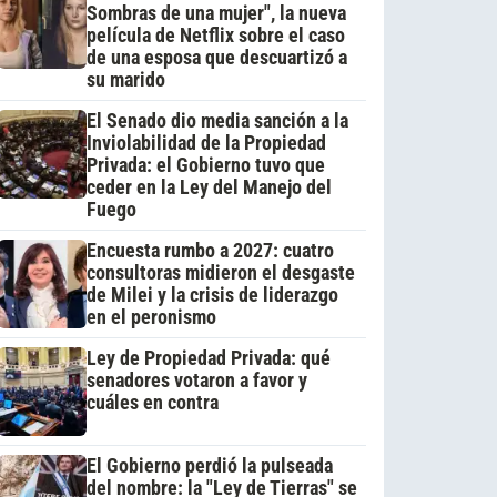
Sombras de una mujer", la nueva
película de Netflix sobre el caso
de una esposa que descuartizó a
su marido
El Senado dio media sanción a la
Inviolabilidad de la Propiedad
Privada: el Gobierno tuvo que
ceder en la Ley del Manejo del
Fuego
Encuesta rumbo a 2027: cuatro
consultoras midieron el desgaste
de Milei y la crisis de liderazgo
en el peronismo
Ley de Propiedad Privada: qué
senadores votaron a favor y
cuáles en contra
El Gobierno perdió la pulseada
del nombre: la "Ley de Tierras" se