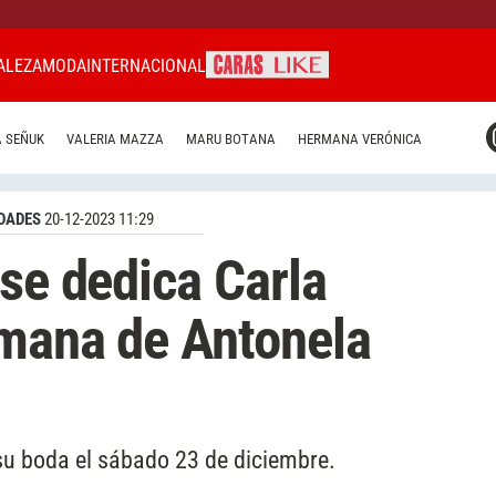
ALEZA
MODA
INTERNACIONAL
CARAS MIAMI
 SEÑUK
VALERIA MAZZA
MARU BOTANA
HERMANA VERÓNICA
CARAS BRASIL
CARAS URUGUAY
DADES
20-12-2023 11:29
 se dedica Carla
rmana de Antonela
su boda el sábado 23 de diciembre.