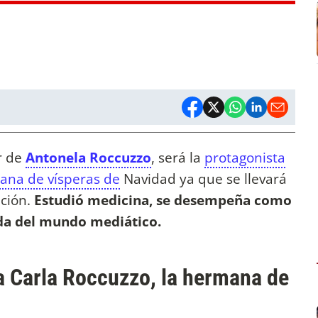
 de
Antonela Roccuzzo
, será la
protagonista
mana de vísperas de
Navidad ya que se llevará
ación.
Estudió medicina, se desempeña como
ada del mundo mediático.
a Carla Roccuzzo, la hermana de