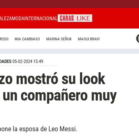
ALEZA
MODA
INTERNACIONAL
CARAS MIAMI
MESSI
MIA CAMBIASO
MARINA SEÑUK
MAGUI BRAVI
CARAS BRASIL
CARAS URUGUAY
DADES
05-02-2024 15:49
zo mostró su look
on un compañero muy
pone la esposa de Leo Messi.