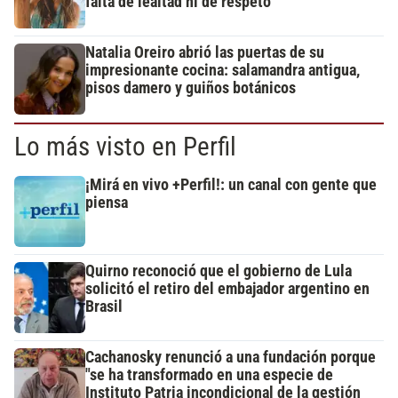
falta de lealtad ni de respeto"
Natalia Oreiro abrió las puertas de su
impresionante cocina: salamandra antigua,
pisos damero y guiños botánicos
Lo más visto en Perfil
¡Mirá en vivo +Perfil!: un canal con gente que
piensa
Quirno reconoció que el gobierno de Lula
solicitó el retiro del embajador argentino en
Brasil
Cachanosky renunció a una fundación porque
"se ha transformado en una especie de
Instituto Patria incondicional de la gestión