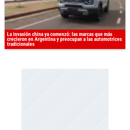
La invasión china ya comenzó: las marcas que más
crecieron en Argentina y preocupan a las automotrices
tradicionales