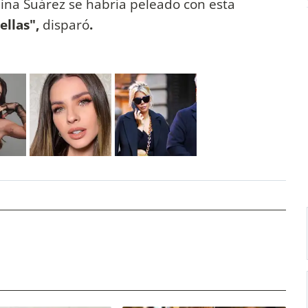
hina Suárez se habría peleado con esta
ellas",
disparó
.