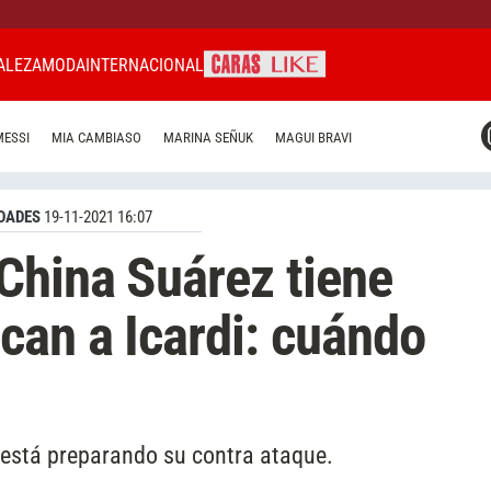
ALEZA
MODA
INTERNACIONAL
CARAS MIAMI
MESSI
MIA CAMBIASO
MARINA SEÑUK
MAGUI BRAVI
CARAS BRASIL
CARAS URUGUAY
DADES
19-11-2021 16:07
China Suárez tiene
can a Icardi: cuándo
z está preparando su contra ataque.