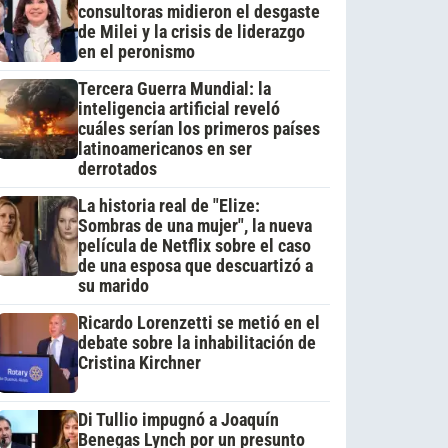
consultoras midieron el desgaste
de Milei y la crisis de liderazgo
en el peronismo
Tercera Guerra Mundial: la
inteligencia artificial reveló
cuáles serían los primeros países
latinoamericanos en ser
derrotados
La historia real de "Elize:
Sombras de una mujer", la nueva
película de Netflix sobre el caso
de una esposa que descuartizó a
su marido
Ricardo Lorenzetti se metió en el
debate sobre la inhabilitación de
Cristina Kirchner
Di Tullio impugnó a Joaquín
Benegas Lynch por un presunto