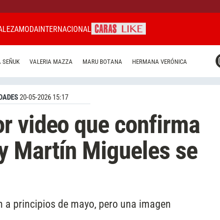
ALEZA
MODA
INTERNACIONAL
CARAS MIAMI
 SEÑUK
VALERIA MAZZA
MARU BOTANA
HERMANA VERÓNICA
CARAS BRASIL
CARAS URUGUAY
DADES
20-05-2026 15:17
r video que confirma
y Martín Migueles se
 a principios de mayo, pero una imagen