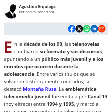
Agustina Erquiaga
Periodista, redactora
E
n la
década de los 90
, las
telenovelas
cambiaron
su formato y sus discursos
,
apuntando a un
público más juvenil y a los
enredos que ocurren durante la
adolescencia
. Entre varios títulos que se
volvieron históricamente conocidos, se
destacó
Montaña Rusa
. La
emblemática
telecomedia juvenil
fue emitida por
Canal 13
(hoy eltrece)
entre
1994 y 1995
, y marcó a
una generación entera de televidentes y se