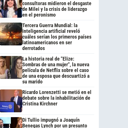
consultoras midieron el desgaste
de Milei y la crisis de liderazgo
en el peronismo
Tercera Guerra Mundial: la
inteligencia artificial reveló
cuáles serían los primeros países
latinoamericanos en ser
derrotados
La historia real de "Elize:
Sombras de una mujer", la nueva
película de Netflix sobre el caso
de una esposa que descuartizó a
su marido
Ricardo Lorenzetti se metió en el
debate sobre la inhabilitación de
Cristina Kirchner
Di Tullio impugnó a Joaquín
Benegas Lynch por un presunto