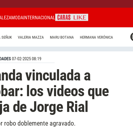
ALEZA
MODA
INTERNACIONAL
CARAS MIAMI
 SEÑUK
VALERIA MAZZA
MARU BOTANA
HERMANA VERÓNICA
CARAS BRASIL
CARAS URUGUAY
DADES
07-02-2025 08:19
anda vinculada a
bar: los videos que
ja de Jorge Rial
or robo doblemente agravado.