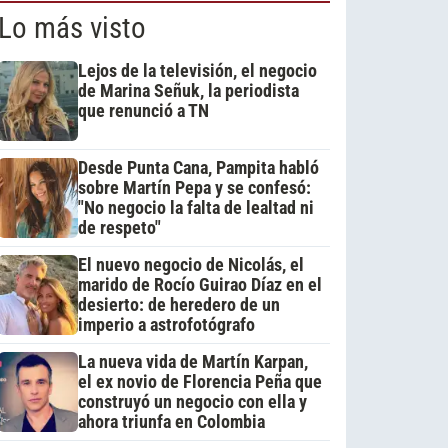
Lo más visto
Lejos de la televisión, el negocio
de Marina Señuk, la periodista
que renunció a TN
Desde Punta Cana, Pampita habló
sobre Martín Pepa y se confesó:
"No negocio la falta de lealtad ni
de respeto"
El nuevo negocio de Nicolás, el
marido de Rocío Guirao Díaz en el
desierto: de heredero de un
imperio a astrofotógrafo
La nueva vida de Martín Karpan,
el ex novio de Florencia Peña que
construyó un negocio con ella y
ahora triunfa en Colombia