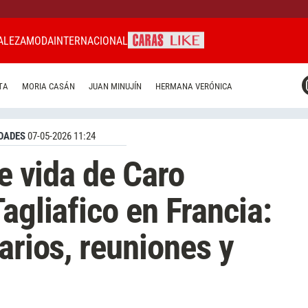
ALEZA
MODA
INTERNACIONAL
CARAS MIAMI
TA
MORIA CASÁN
JUAN MINUJÍN
HERMANA VERÓNICA
CARAS BRASIL
CARAS URUGUAY
DADES
07-05-2026 11:24
de vida de Caro
agliafico en Francia:
arios, reuniones y