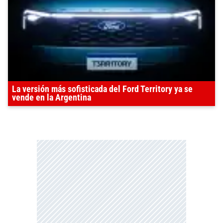
La versión más sofisticada del Ford Territory ya se
vende en la Argentina