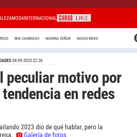
ALEZA
MODA
INTERNACIONAL
CARAS MIAMI
MESSI
MIA CAMBIASO
MARINA SEÑUK
MAGUI BRAVI
CARAS BRASIL
CARAS URUGUAY
DADES
04-09-2023 22:26
l peculiar motivo por
e tendencia en redes
ailando 2023 dio de qué hablar, pero la
presa.
Galería de fotos