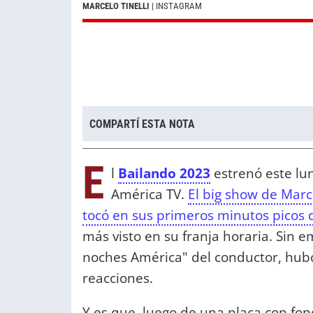
MARCELO TINELLI
| INSTAGRAM
COMPARTÍ ESTA NOTA
E
l
Bailando 2023
estrenó este lu
América TV.
El big show de Marc
tocó en sus primeros minutos picos 
más visto en su franja horaria. Sin
noches América" del conductor, hubo
reacciones.
Y es que, luego de una placa con fo