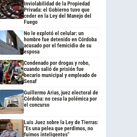
Inviolabilidad de la Propiedad
Privada: el Gobierno tuvo que
ceder en la Ley del Manejo del
Fuego
No le explotó el celular: un
hombre fue detenido en Córdoba
acusado por el femicidio de su
esposa
Condenado por drogas y robo,
cuando salió de prisión fue
becario municipal y empleado de
Senaf
Guillermo Arias, juez electoral de
Córdoba: no cesa la polémica por
el concurso
Luis Juez sobre la Ley de Tierras:
"Es una pelea que perdimos, no
fuimos inteligentes"