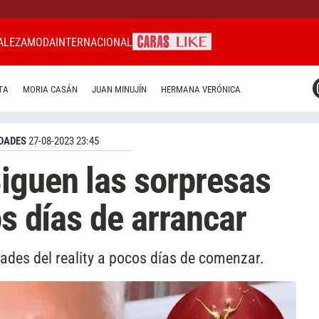
ALEZA
MODA
INTERNACIONAL
CARAS MIAMI
TA
MORIA CASÁN
JUAN MINUJÍN
HERMANA VERÓNICA
CARAS BRASIL
CARAS URUGUAY
DADES
27-08-2023 23:45
iguen las sorpresas
os días de arrancar
des del reality a pocos días de comenzar.