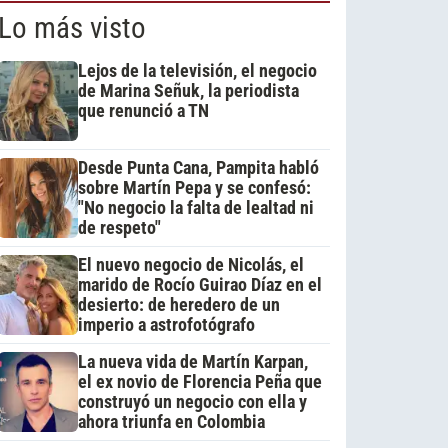
Lo más visto
Lejos de la televisión, el negocio
de Marina Señuk, la periodista
que renunció a TN
Desde Punta Cana, Pampita habló
sobre Martín Pepa y se confesó:
"No negocio la falta de lealtad ni
de respeto"
El nuevo negocio de Nicolás, el
marido de Rocío Guirao Díaz en el
desierto: de heredero de un
imperio a astrofotógrafo
La nueva vida de Martín Karpan,
el ex novio de Florencia Peña que
construyó un negocio con ella y
ahora triunfa en Colombia