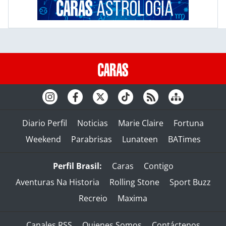
Diario Perfil
Noticias
Marie Claire
Fortuna
Weekend
Parabrisas
Lunateen
BATimes
Perfil Brasil:
Caras
Contigo
Aventuras Na Historia
Rolling Stone
Sport Buzz
Recreio
Maxima
Canales RSS
Quienes Somos
Contáctenos