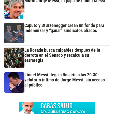
Murió Jorge Messi, el papá de Lionel Messi
Caputo y Sturzenegger crean un fondo para
indemnizar y “ganar” sindicatos aliados
La Rosada busca culpables después de la
derrota en el Senado y recalcula su
estrategia
Lionel Messi llega a Rosario a las 20.30:
velatorio íntimo de Jorge Messi, sin acceso
al público