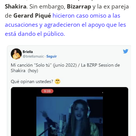
Shakira
. Sin embargo,
Bizarrap
y la ex pareja
de
Gerard Piqué
hicieron caso omiso a las
acusaciones y agradecieron el apoyo que les
está dando el público.