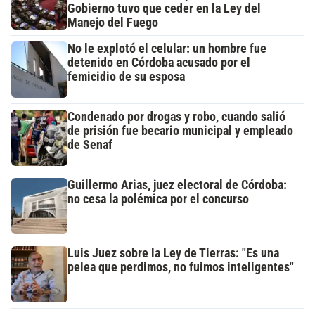
Gobierno tuvo que ceder en la Ley del
Manejo del Fuego
No le explotó el celular: un hombre fue
detenido en Córdoba acusado por el
femicidio de su esposa
Condenado por drogas y robo, cuando salió
de prisión fue becario municipal y empleado
de Senaf
Guillermo Arias, juez electoral de Córdoba:
no cesa la polémica por el concurso
Luis Juez sobre la Ley de Tierras: "Es una
pelea que perdimos, no fuimos inteligentes"