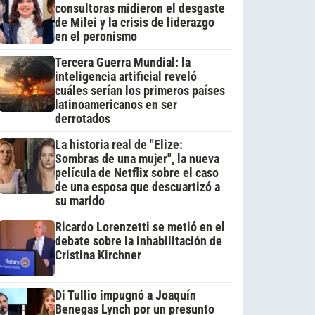
consultoras midieron el desgaste
de Milei y la crisis de liderazgo
en el peronismo
Tercera Guerra Mundial: la
inteligencia artificial reveló
cuáles serían los primeros países
latinoamericanos en ser
derrotados
La historia real de "Elize:
Sombras de una mujer", la nueva
película de Netflix sobre el caso
de una esposa que descuartizó a
su marido
Ricardo Lorenzetti se metió en el
debate sobre la inhabilitación de
Cristina Kirchner
Di Tullio impugnó a Joaquín
Benegas Lynch por un presunto