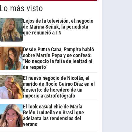
Lo más visto
Lejos de la televisión, el negocio
de Marina Señuk, la periodista
que renunció a TN
Desde Punta Cana, Pampita habló
sobre Martín Pepa y se confesó:
"No negocio la falta de lealtad ni
de respeto"
El nuevo negocio de Nicolás, el
marido de Rocío Guirao Díaz en el
desierto: de heredero de un
imperio a astrofotógrafo
El look casual chic de María
Belén Ludueña en Brasil que
adelanta las tendencias del
verano