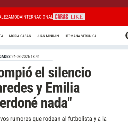
ALEZA
MODA
INTERNACIONAL
CARAS MIAMI
TA
MORIA CASÁN
JUAN MINUJÍN
HERMANA VERÓNICA
CARAS BRASIL
CARAS URUGUAY
DADES
24-03-2026 18:41
ompió el silencio
redes y Emilia
perdoné nada"
os rumores que rodean al futbolista y a la