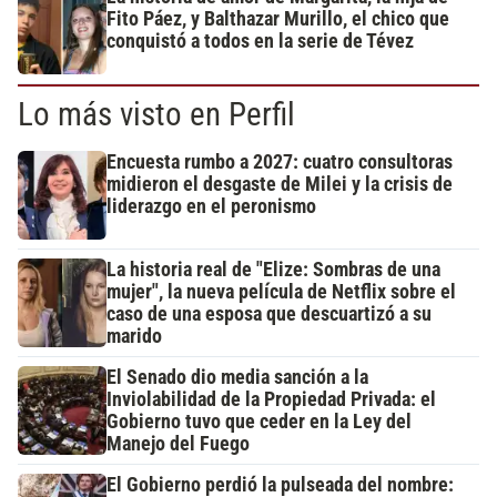
Fito Páez, y Balthazar Murillo, el chico que
conquistó a todos en la serie de Tévez
Lo más visto en Perfil
Encuesta rumbo a 2027: cuatro consultoras
midieron el desgaste de Milei y la crisis de
liderazgo en el peronismo
La historia real de "Elize: Sombras de una
mujer", la nueva película de Netflix sobre el
caso de una esposa que descuartizó a su
marido
El Senado dio media sanción a la
Inviolabilidad de la Propiedad Privada: el
Gobierno tuvo que ceder en la Ley del
Manejo del Fuego
El Gobierno perdió la pulseada del nombre: