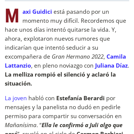
M
axi Guidici
está pasando por un
momento muy difícil. Recordemos que
hace unos días intentó quitarse la vida. Y,
ahora, explotaron nuevos rumores que
indicarían que intentó seducir a su
excompañera de
Gran Hermano 2022
,
Camila
Lattanzio
, en pleno noviazgo con
Juliana Díaz
.
La melliza rompió el silenció y aclaró la
situación.
La joven
habló con
Estefanía Berardi
por
mensajes y la panelista no dudó en pedirle
permiso para compartir su conversación en
Mañanísima
. “
Ella le confirmó a Juli algo que
pasó
”, reveló en el ciclo de
Carmen Barbieri
.