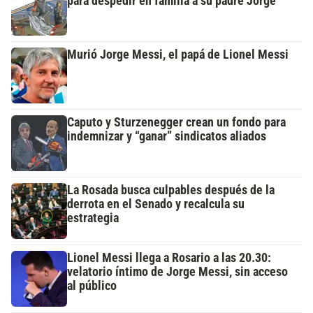
para despedir en familia a su padre Jorge
Murió Jorge Messi, el papá de Lionel Messi
Caputo y Sturzenegger crean un fondo para
indemnizar y “ganar” sindicatos aliados
La Rosada busca culpables después de la
derrota en el Senado y recalcula su
estrategia
Lionel Messi llega a Rosario a las 20.30:
velatorio íntimo de Jorge Messi, sin acceso
al público