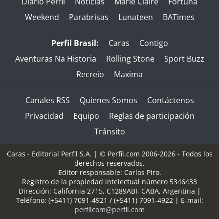
Diario Perfil
Noticias
Marie Claire
Fortuna
Weekend
Parabrisas
Lunateen
BATimes
Perfil Brasil:
Caras
Contigo
Aventuras Na Historia
Rolling Stone
Sport Buzz
Recreio
Maxima
Canales RSS
Quienes Somos
Contáctenos
Privacidad
Equipo
Reglas de participación
Tránsito
Caras - Editorial Perfil S.A.
| © Perfil.com 2006-2026 - Todos los
derechos reservados.
Editor responsable: Carlos Piro.
Registro de la propiedad intelectual número 5346433
Dirección:
California 2715
,
C1289ABI
,
CABA, Argentina
|
Teléfono:
(+5411) 7091-4921
/
(+5411) 7091-4922
| E-mail:
perfilcom@perfil.com