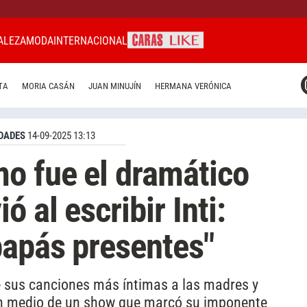
ALEZA
MODA
INTERNACIONAL
CARAS MIAMI
TA
MORIA CASÁN
JUAN MINUJÍN
HERMANA VERÓNICA
CARAS BRASIL
CARAS URUGUAY
DADES
14-09-2025 13:13
o fue el dramático
 al escribir Inti:
papás presentes"
e sus canciones más íntimas a las madres y
en medio de un show que marcó su imponente