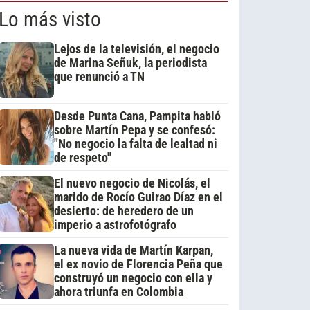
Lo más visto
Lejos de la televisión, el negocio
de Marina Señuk, la periodista
que renunció a TN
Desde Punta Cana, Pampita habló
sobre Martín Pepa y se confesó:
"No negocio la falta de lealtad ni
de respeto"
El nuevo negocio de Nicolás, el
marido de Rocío Guirao Díaz en el
desierto: de heredero de un
imperio a astrofotógrafo
La nueva vida de Martín Karpan,
el ex novio de Florencia Peña que
construyó un negocio con ella y
ahora triunfa en Colombia