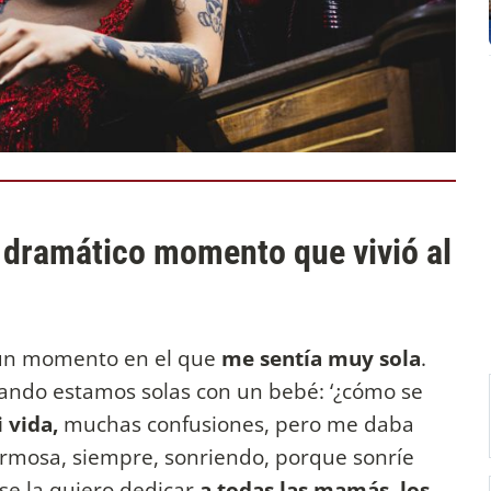
al dramático momento que vivió al
 un momento en el que
me sentía muy sola
.
do estamos solas con un bebé: ‘¿cómo se
 vida,
muchas confusiones, pero me daba
ermosa, siempre, sonriendo, porque sonríe
se la quiero dedicar
a todas las mamás, los