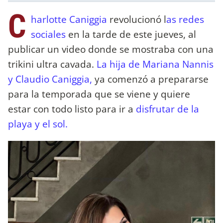
C
harlotte Caniggia
revolucionó l
as redes
sociales
en la tarde de este jueves, al
publicar un video donde se mostraba con una
trikini ultra cavada.
La hija de Mariana Nannis
y Claudio Caniggia,
ya comenzó a prepararse
para la temporada que se viene y quiere
estar con todo listo para ir a
disfrutar de la
playa y el sol.