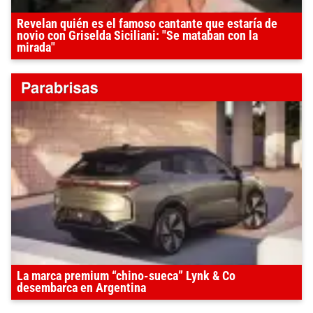
Revelan quién es el famoso cantante que estaría de
novio con Griselda Siciliani: "Se mataban con la
mirada"
La marca premium “chino-sueca” Lynk & Co
desembarca en Argentina