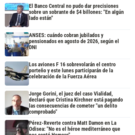
El Banco Central no pudo dar precisiones
sobre un sobrante de $4 billones: "En algún
lado están"
ANSES: cuándo cobran jubilados y
pensionados en agosto de 2026, según el
DNI
Los aviones F 16 sobrevolarán el centro
porteño y este lunes participarán de la
celebración de la Fuerza Aérea
Jorge Gorini, el juez del caso Vialidad,
declaró que Cristina Kirchner está pagando
las consecuencias de cometer "un delito
comprobado"
Pérez-Reverte contra Matt Damon en La
Odisea: "No es el héroe mediterráneo que
nos contó Homero"