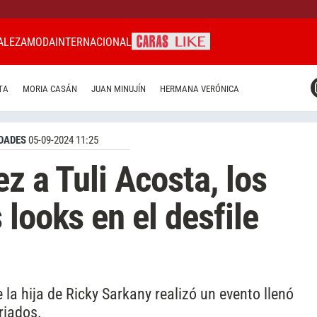
ALEZA
MODA
INTERNACIONAL
CARAS MIAMI
TA
MORIA CASÁN
JUAN MINUJÍN
HERMANA VERÓNICA
CARAS BRASIL
CARAS URUGUAY
DADES
05-09-2024 11:25
z a Tuli Acosta, los
looks en el desfile
la hija de Ricky Sarkany realizó un evento llenó
riados.