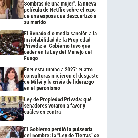
Sombras de una mujer", la nueva
película de Netflix sobre el caso
de una esposa que descuartizó a
su marido
El Senado dio media sanción a la
Inviolabilidad de la Propiedad
Privada: el Gobierno tuvo que
ceder en la Ley del Manejo del
Fuego
Encuesta rumbo a 2027: cuatro
consultoras midieron el desgaste
de Milei y la crisis de liderazgo
en el peronismo
Ley de Propiedad Privada: qué
senadores votaron a favor y
cuáles en contra
El Gobierno perdió la pulseada
del nombre: la "Ley de Tierras" se