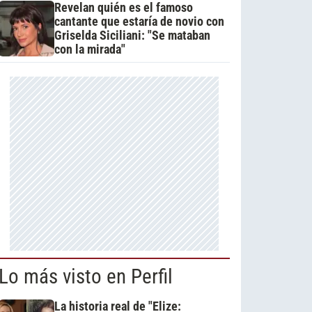
Revelan quién es el famoso
cantante que estaría de novio con
Griselda Siciliani: "Se mataban
con la mirada"
Lo más visto en Perfil
La historia real de "Elize: