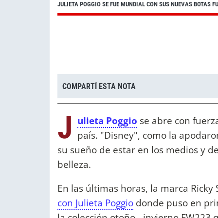
JULIETA POGGIO SE FUE MUNDIAL CON SUS NUEVAS BOTAS 
COMPARTÍ ESTA NOTA
J
ulieta Poggio
se abre con fuerz
país. "Disney", como la apodar
su sueño de estar en los medios y de
belleza.
En las últimas horas, la marca Rick
con Julieta Poggio
donde puso en prim
la colección otoño - invierno FW223