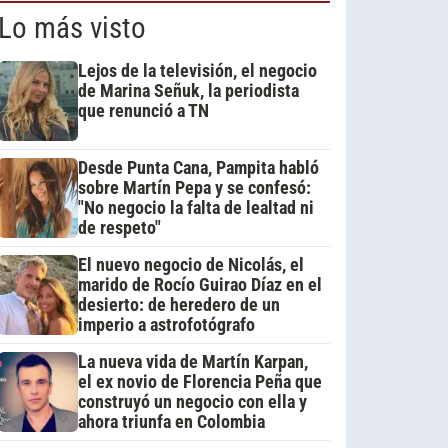
Lo más visto
Lejos de la televisión, el negocio
de Marina Señuk, la periodista
que renunció a TN
Desde Punta Cana, Pampita habló
sobre Martín Pepa y se confesó:
"No negocio la falta de lealtad ni
de respeto"
El nuevo negocio de Nicolás, el
marido de Rocío Guirao Díaz en el
desierto: de heredero de un
imperio a astrofotógrafo
La nueva vida de Martín Karpan,
el ex novio de Florencia Peña que
construyó un negocio con ella y
ahora triunfa en Colombia