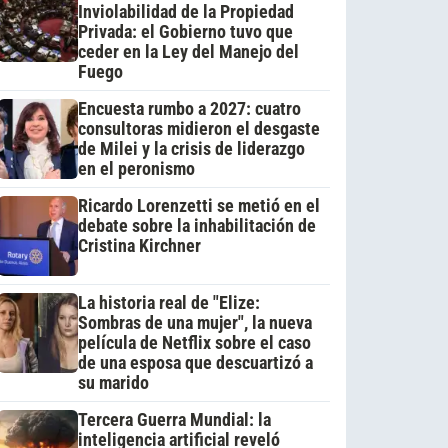
Inviolabilidad de la Propiedad
Privada: el Gobierno tuvo que
ceder en la Ley del Manejo del
Fuego
Encuesta rumbo a 2027: cuatro
consultoras midieron el desgaste
de Milei y la crisis de liderazgo
en el peronismo
Ricardo Lorenzetti se metió en el
debate sobre la inhabilitación de
Cristina Kirchner
La historia real de "Elize:
Sombras de una mujer", la nueva
película de Netflix sobre el caso
de una esposa que descuartizó a
su marido
Tercera Guerra Mundial: la
inteligencia artificial reveló