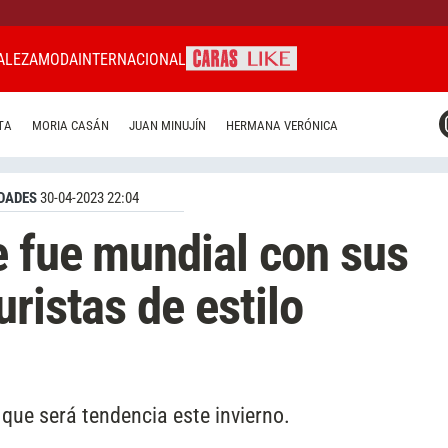
ALEZA
MODA
INTERNACIONAL
CARAS MIAMI
TA
MORIA CASÁN
JUAN MINUJÍN
HERMANA VERÓNICA
CARAS BRASIL
CARAS URUGUAY
DADES
30-04-2023 22:04
e fue mundial con sus
ristas de estilo
que será tendencia este invierno.