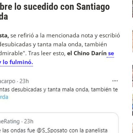
obre lo sucedido con Santiago
rda
sta,
se refirió a la mencionada nota y escribió
 desubicadas y tanta mala onda, también
irable". Tras leer esto,
el Chino Darín
se
 lo fulminó.