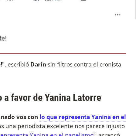
!
", escribió
Darín
sin filtros contra el cronista
 a favor de Yanina Latorre
ganado vos con
lo que representa Yanina en el
s una periodista excelente nos parece injusto
representa Yanina en el panelismo
”, arrancó