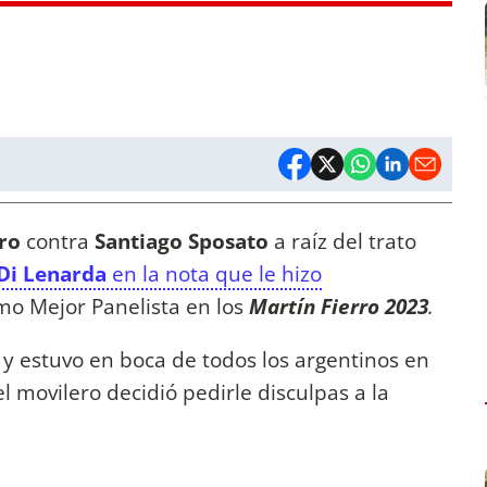
tro
contra
Santiago Sposato
a raíz del trato
Di Lenarda
en la nota que le hizo
como Mejor Panelista en los
Martín Fierro 2023
.
 y estuvo en boca de todos los argentinos en
el movilero decidió pedirle disculpas a la