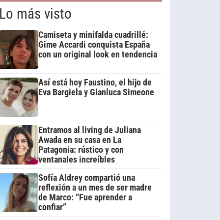
Lo más visto
Camiseta y minifalda cuadrillé:
Gime Accardi conquista España
con un original look en tendencia
Así está hoy Faustino, el hijo de
Eva Bargiela y Gianluca Simeone
Entramos al living de Juliana
Awada en su casa en La
Patagonia: rústico y con
ventanales increíbles
Sofía Aldrey compartió una
reflexión a un mes de ser madre
de Marco: “Fue aprender a
confiar”