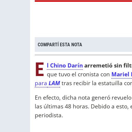
COMPARTÍ ESTA NOTA
E
l Chino Darín
arremetió sin fil
que tuvo el cronista con
Mariel 
para
LAM
tras recibir la estatuilla 
En efecto, dicha nota generó revuelo
las últimas 48 horas. Debido a esto, 
periodista.