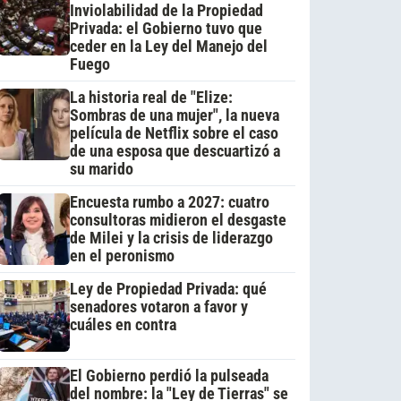
Inviolabilidad de la Propiedad
Privada: el Gobierno tuvo que
ceder en la Ley del Manejo del
Fuego
La historia real de "Elize:
Sombras de una mujer", la nueva
película de Netflix sobre el caso
de una esposa que descuartizó a
su marido
Encuesta rumbo a 2027: cuatro
consultoras midieron el desgaste
de Milei y la crisis de liderazgo
en el peronismo
Ley de Propiedad Privada: qué
senadores votaron a favor y
cuáles en contra
El Gobierno perdió la pulseada
del nombre: la "Ley de Tierras" se