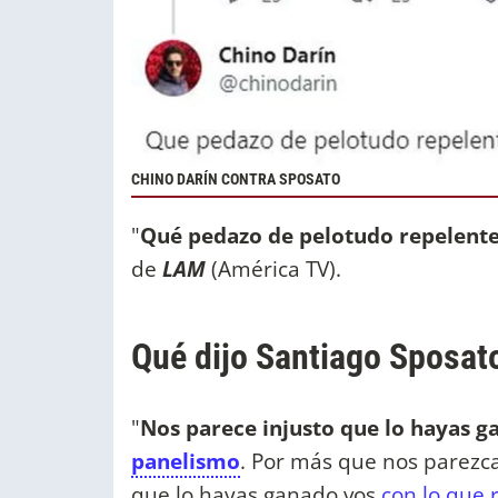
CHINO DARÍN CONTRA SPOSATO
"
Qué pedazo de pelotudo repelente
de
LAM
(América TV).
Qué dijo Santiago Sposato
"
Nos parece injusto que lo hayas 
panelismo
. Por más que nos parezca
que lo hayas ganado vos
con lo que 