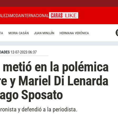
ALEZA
MODA
INTERNACIONAL
CARAS MIAMI
TA
MORIA CASÁN
JUAN MINUJÍN
HERMANA VERÓNICA
CARAS BRASIL
CARAS URUGUAY
DADES
12-07-2023 06:37
e metió en la polémica
re y Mariel Di Lenarda
iago Sposato
cronista y defendió a la periodista.