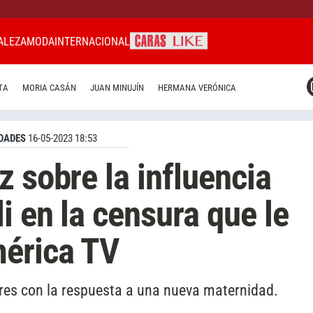
ALEZA
MODA
INTERNACIONAL
CARAS MIAMI
TA
MORIA CASÁN
JUAN MINUJÍN
HERMANA VERÓNICA
CARAS BRASIL
CARAS URUGUAY
DADES
16-05-2023 18:53
 sobre la influencia
i en la censura que le
mérica TV
ores con la respuesta a una nueva maternidad.