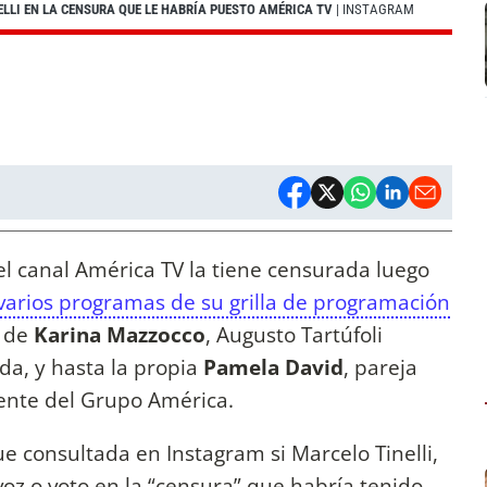
ELLI EN LA CENSURA QUE LE HABRÍA PUESTO AMÉRICA TV
| INSTAGRAM
l canal América TV la tiene censurada luego
varios programas de su grilla de programación
 de
Karina Mazzocco
, Augusto Tartúfoli
da, y hasta la propia
Pamela David
, pareja
dente del Grupo América.
e consultada en Instagram si Marcelo Tinelli,
 voz o voto en la “censura” que habría tenido