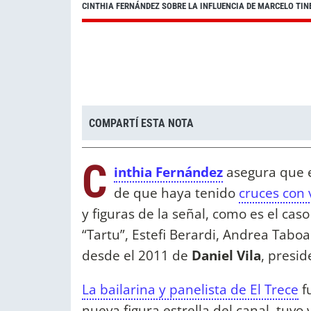
CINTHIA FERNÁNDEZ SOBRE LA INFLUENCIA DE MARCELO TIN
COMPARTÍ ESTA NOTA
C
inthia Fernández
asegura que e
de que haya tenido
cruces con 
y figuras de la señal, como es el caso
“Tartu”, Estefi Berardi, Andrea Taboa
desde el 2011 de
Daniel Vila
, presi
La bailarina y panelista de El Trece
fu
nueva figura estrella del canal, tuvo