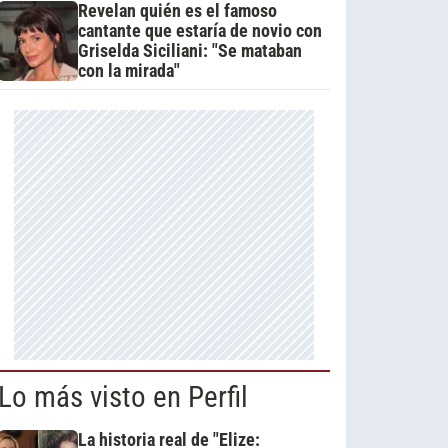
Revelan quién es el famoso
cantante que estaría de novio con
Griselda Siciliani: "Se mataban
con la mirada"
Lo más visto en Perfil
La historia real de "Elize: