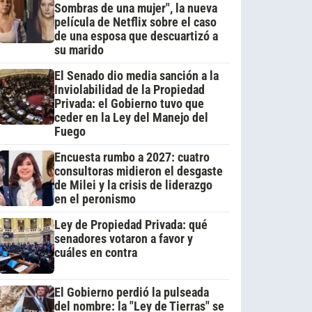
Sombras de una mujer", la nueva
película de Netflix sobre el caso
de una esposa que descuartizó a
su marido
El Senado dio media sanción a la
Inviolabilidad de la Propiedad
Privada: el Gobierno tuvo que
ceder en la Ley del Manejo del
Fuego
Encuesta rumbo a 2027: cuatro
consultoras midieron el desgaste
de Milei y la crisis de liderazgo
en el peronismo
Ley de Propiedad Privada: qué
senadores votaron a favor y
cuáles en contra
El Gobierno perdió la pulseada
del nombre: la "Ley de Tierras" se