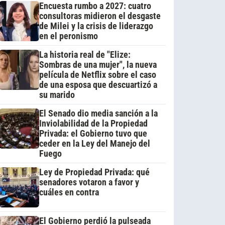
Encuesta rumbo a 2027: cuatro
consultoras midieron el desgaste
de Milei y la crisis de liderazgo
en el peronismo
La historia real de "Elize:
Sombras de una mujer", la nueva
película de Netflix sobre el caso
de una esposa que descuartizó a
su marido
El Senado dio media sanción a la
Inviolabilidad de la Propiedad
Privada: el Gobierno tuvo que
ceder en la Ley del Manejo del
Fuego
Ley de Propiedad Privada: qué
senadores votaron a favor y
cuáles en contra
El Gobierno perdió la pulseada