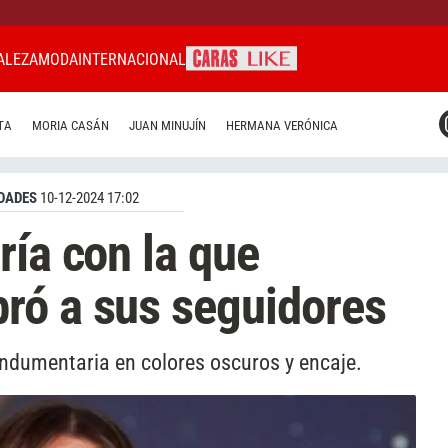
ALEZA
MODA
INTERNACIONAL
CARAS MIAMI
TA
MORIA CASÁN
JUAN MINUJÍN
HERMANA VERÓNICA
CARAS BRASIL
CARAS URUGUAY
DADES
10-12-2024 17:02
ría con la que
ró a sus seguidores
ndumentaria en colores oscuros y encaje.