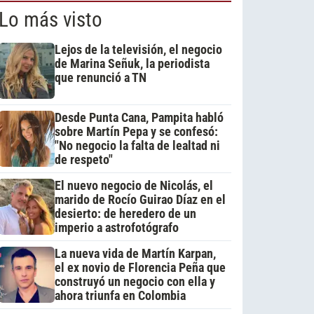
Lo más visto
Lejos de la televisión, el negocio
de Marina Señuk, la periodista
que renunció a TN
Desde Punta Cana, Pampita habló
sobre Martín Pepa y se confesó:
"No negocio la falta de lealtad ni
de respeto"
El nuevo negocio de Nicolás, el
marido de Rocío Guirao Díaz en el
desierto: de heredero de un
imperio a astrofotógrafo
La nueva vida de Martín Karpan,
el ex novio de Florencia Peña que
construyó un negocio con ella y
ahora triunfa en Colombia