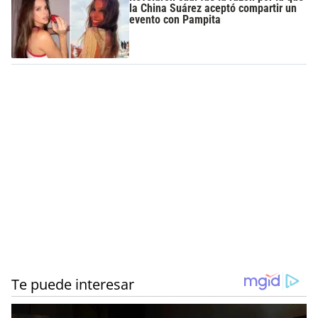
la China Suárez aceptó compartir un
evento con Pampita