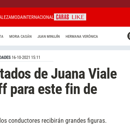
ALEZA
MODA
INTERNACIONAL
CARAS MIAMI
TA
MORIA CASÁN
JUAN MINUJÍN
HERMANA VERÓNICA
CARAS BRASIL
CARAS URUGUAY
DADES
16-10-2021 15:11
itados de Juana Viale
f para este fin de
os conductores recibirán grandes figuras.