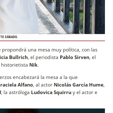
STE SÁBADO.
le propondrá una mesa muy política, con las
icia Bullrich
, el periodista
Pablo Sirven
, el
 historietista
Nik
.
uerzos encabezará la mesa a la que
aciela Alfano
, al actor
Nicolás García Hume
,
8
, la astróloga
Ludovica Squirru
y el actor e