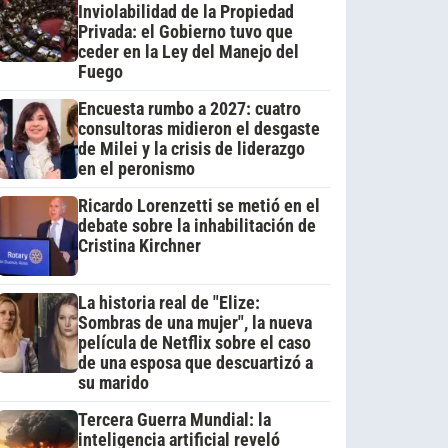
Inviolabilidad de la Propiedad
Privada: el Gobierno tuvo que
ceder en la Ley del Manejo del
Fuego
Encuesta rumbo a 2027: cuatro
consultoras midieron el desgaste
de Milei y la crisis de liderazgo
en el peronismo
Ricardo Lorenzetti se metió en el
debate sobre la inhabilitación de
Cristina Kirchner
La historia real de "Elize:
Sombras de una mujer", la nueva
película de Netflix sobre el caso
de una esposa que descuartizó a
su marido
Tercera Guerra Mundial: la
inteligencia artificial reveló