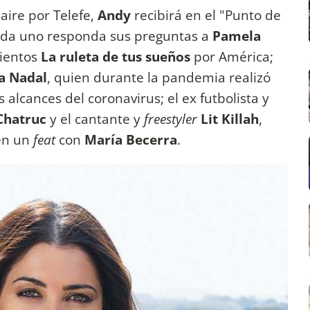
aire por Telefe,
Andy
recibirá en el "Punto de
ada uno responda sus preguntas a
Pamela
mientos
La ruleta de tus sueños
por América;
a Nadal
, quien durante la pandemia realizó
alcances del coronavirus; el ex futbolista y
Chatruc
y el cantante y
freestyler
Lit Killah
,
en un
feat
con
María Becerra
.