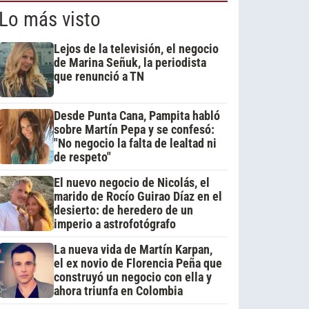
Lo más visto
Lejos de la televisión, el negocio
de Marina Señuk, la periodista
que renunció a TN
Desde Punta Cana, Pampita habló
sobre Martín Pepa y se confesó:
"No negocio la falta de lealtad ni
de respeto"
El nuevo negocio de Nicolás, el
marido de Rocío Guirao Díaz en el
desierto: de heredero de un
imperio a astrofotógrafo
La nueva vida de Martín Karpan,
el ex novio de Florencia Peña que
construyó un negocio con ella y
ahora triunfa en Colombia