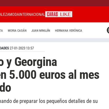
ALEZA
MODA
INTERNACIONAL
CARAS MIAMI
TA
MORIA CASÁN
JUAN MINUJÍN
HERMANA VERÓNICA
CARAS BRASIL
CARAS URUGUAY
DADES
27-01-2023 13:57
o y Georgina
n 5.000 euros al mes
ado
minando de preparar los pequeños detalles de su