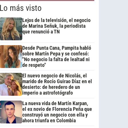
Lo más visto
Lejos de la televisión, el negocio
de Marina Señuk, la periodista
que renunció a TN
Desde Punta Cana, Pampita habló
sobre Martín Pepa y se confesó:
"No negocio la falta de lealtad ni
de respeto"
El nuevo negocio de Nicolás, el
marido de Rocío Guirao Díaz en el
desierto: de heredero de un
imperio a astrofotógrafo
La nueva vida de Martín Karpan,
el ex novio de Florencia Peña que
construyó un negocio con ella y
ahora triunfa en Colombia