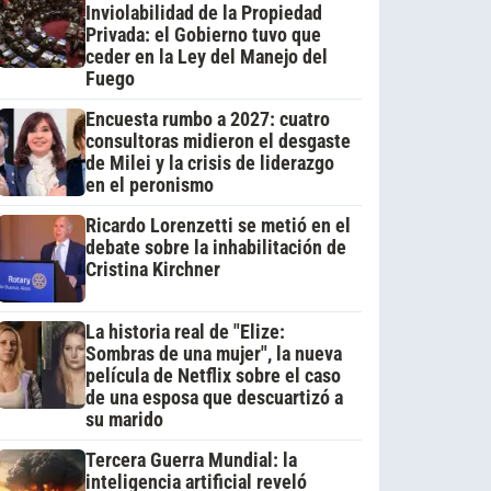
Inviolabilidad de la Propiedad
Privada: el Gobierno tuvo que
ceder en la Ley del Manejo del
Fuego
Encuesta rumbo a 2027: cuatro
consultoras midieron el desgaste
de Milei y la crisis de liderazgo
en el peronismo
Ricardo Lorenzetti se metió en el
debate sobre la inhabilitación de
Cristina Kirchner
La historia real de "Elize:
Sombras de una mujer", la nueva
película de Netflix sobre el caso
de una esposa que descuartizó a
su marido
Tercera Guerra Mundial: la
inteligencia artificial reveló