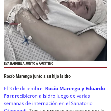
EVA BARGIELA JUNTO A FAUSTINO
Rocío Marengo junto a su hijo Isidro
El 3 de diciembre,
Rocío Marengo y Eduardo
Fort
recibieron a Isidro luego de varias
semanas de internación en el Sanatorio
Otamendi.
Tras un proceso atravesado por la