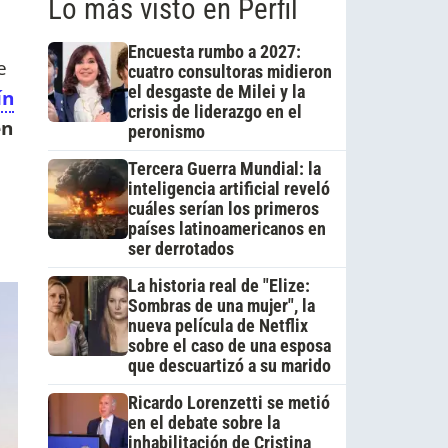
Lo más visto en Perfil
Encuesta rumbo a 2027:
e
cuatro consultoras midieron
el desgaste de Milei y la
ín
crisis de liderazgo en el
en
peronismo
Tercera Guerra Mundial: la
inteligencia artificial reveló
cuáles serían los primeros
países latinoamericanos en
ser derrotados
La historia real de "Elize:
Sombras de una mujer", la
nueva película de Netflix
sobre el caso de una esposa
que descuartizó a su marido
Ricardo Lorenzetti se metió
en el debate sobre la
inhabilitación de Cristina