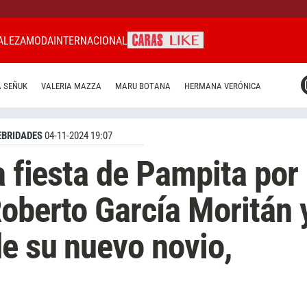
ALEZA
MODA
INTERNACIONAL
CARAS MIAMI
 SEÑUK
VALERIA MAZZA
MARU BOTANA
HERMANA VERÓNICA
CARAS BRASIL
CARAS URUGUAY
EBRIDADES
04-11-2024 19:07
a fiesta de Pampita por
Roberto García Moritán 
de su nuevo novio,