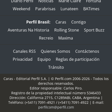
Diario Perfil
Noticias
Marie Claire
Fortuna
Weekend
Parabrisas
Lunateen
BATimes
Perfil Brasil:
Caras
Contigo
Aventuras Na Historia
Rolling Stone
Sport Buzz
Recreio
Maxima
Canales RSS
Quienes Somos
Contáctenos
Privacidad
Equipo
Reglas de participación
Tránsito
Caras - Editorial Perfil S.A.
| © Perfil.com 2006-2026 - Todos los
derechos reservados.
Editor responsable: Carlos Piro.
Registro de la propiedad intelectual número 5346433
Dirección:
California 2715
,
C1289ABI
,
CABA, Argentina
|
Teléfono:
(+5411) 7091-4921
/
(+5411) 7091-4922
| E-mail:
perfilcom@perfil.com