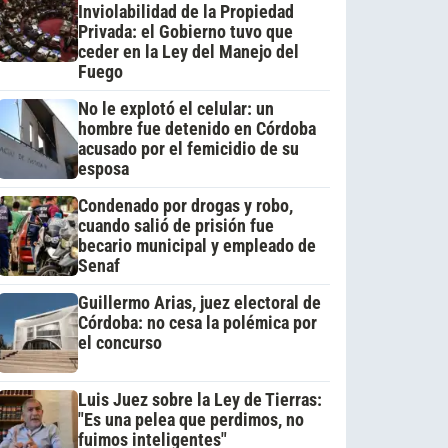
Inviolabilidad de la Propiedad
Privada: el Gobierno tuvo que
ceder en la Ley del Manejo del
Fuego
No le explotó el celular: un
hombre fue detenido en Córdoba
acusado por el femicidio de su
esposa
Condenado por drogas y robo,
cuando salió de prisión fue
becario municipal y empleado de
Senaf
Guillermo Arias, juez electoral de
Córdoba: no cesa la polémica por
el concurso
Luis Juez sobre la Ley de Tierras:
"Es una pelea que perdimos, no
fuimos inteligentes"