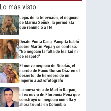
Lo más visto
Lejos de la televisión, el negocio
de Marina Señuk, la periodista
que renunció a TN
Desde Punta Cana, Pampita habló
sobre Martín Pepa y se confesó:
"No negocio la falta de lealtad ni
de respeto"
El nuevo negocio de Nicolás, el
marido de Rocío Guirao Díaz en el
desierto: de heredero de un
imperio a astrofotógrafo
La nueva vida de Martín Karpan,
el ex novio de Florencia Peña que
construyó un negocio con ella y
ahora triunfa en Colombia