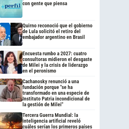
con gente que piensa
Quirno reconoció que el gobierno
de Lula solicitó el retiro del
embajador argentino en Brasil
Encuesta rumbo a 2027: cuatro
consultoras midieron el desgaste
de Milei y la crisis de liderazgo
en el peronismo
Cachanosky renunció a una
fundación porque "se ha
transformado en una especie de
Instituto Patria incondicional de
la gestión de Milei"
Tercera Guerra Mundial: la
inteligencia artificial reveló
cuáles serían los primeros países