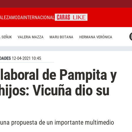
ALEZA
MODA
INTERNACIONAL
CARAS MIAMI
 SEÑUK
VALERIA MAZZA
MARU BOTANA
HERMANA VERÓNICA
CARAS BRASIL
CARAS URUGUAY
DADES
12-04-2021 10:45
 laboral de Pampita y
hijos: Vicuña dio su
n una propuesta de un importante multimedio