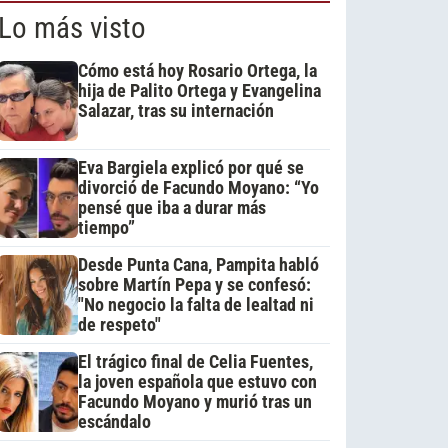
Lo más visto
Cómo está hoy Rosario Ortega, la
hija de Palito Ortega y Evangelina
Salazar, tras su internación
Eva Bargiela explicó por qué se
divorció de Facundo Moyano: “Yo
pensé que iba a durar más
tiempo”
Desde Punta Cana, Pampita habló
sobre Martín Pepa y se confesó:
"No negocio la falta de lealtad ni
de respeto"
El trágico final de Celia Fuentes,
la joven española que estuvo con
Facundo Moyano y murió tras un
escándalo