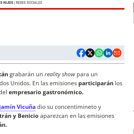
OS HIJOS
| REDES SOCIALES
tán
grabarán un
reality show
para un
dos Unidos. En las emisiones
participarán
los
del
empresario gastronómico.
jamín Vicuña
dio su concentimineto y
trán y Benicio
aparezcan en las emisiones
án.