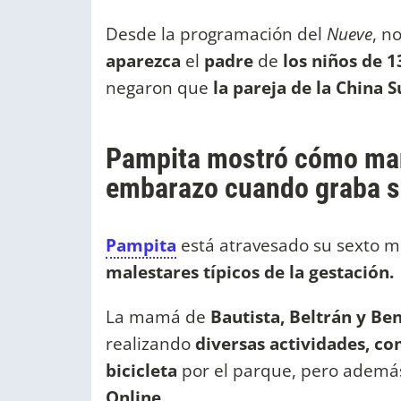
Desde la programación del
Nueve
, n
aparezca
el
padre
de
los niños de 1
negaron que
la pareja de la China 
Pampita mostró cómo man
embarazo cuando graba 
Pampita
está atravesado su sexto 
malestares típicos de la gestación.
La mamá de
Bautista, Beltrán y Be
realizando
diversas actividades, c
bicicleta
por el parque, pero además
Online.